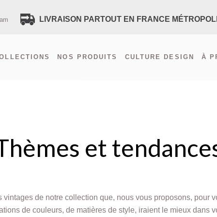
LIVRAISON PARTOUT EN FRANCE MÉTROPOL
ram
VOUS AVEZ UNE QUES
OLLECTIONS
NOS PRODUITS
CULTURE DESIGN
À 
CONTACTEZ-NOUS
PAIEMENT SÉCURISÉ
LIVRAISON FRANCE
LIVRAISON ÉTRANGER (HORS F
RECEVEZ TOUTES LES NOUVE
POLITIQUE DE CONFIDENTIALIT
Thèmes et tendance
SITEMAP
ntages de notre collection que, nous vous proposons, pour vo
tions de couleurs, de matières de style, iraient le mieux dans