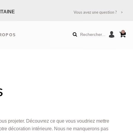
ITAINE
Vous avez une question ?
TION ?
0
Rechercher...
PROPOS
RANCE MÉTROPOLITAINE)
AUTÉS
É
s
us projeter. Découvrez ce que vous voudriez mettre
 votre décoration intérieure. Nous ne manquerons pas