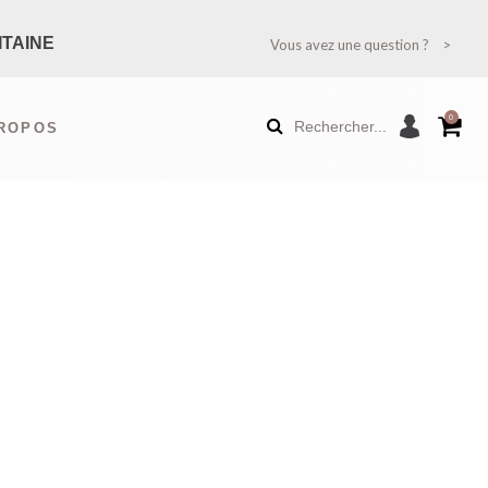
ITAINE
Vous avez une question ?
TION ?
0
Rechercher...
PROPOS
RANCE MÉTROPOLITAINE)
AUTÉS
É