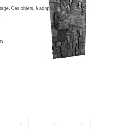
ntage.
Ces objets, à adopter
!
es
--
TRI