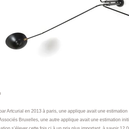
n
ar Artcurial en 2013 à paris, une applique avait une estimatio
 Associés Bruxelles, une autre applique avait une estimation init
ation s’élever cette fois ci à un prix plus important, à savoir 12 