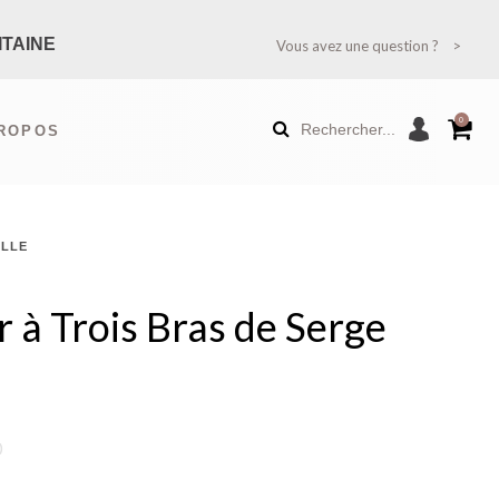
ITAINE
Vous avez une question ?
TION ?
0
Rechercher...
PROPOS
RANCE MÉTROPOLITAINE)
ILLE
AUTÉS
É
r à Trois Bras de Serge
)