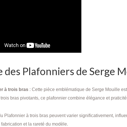
 des Plafonniers de Serge M
r à trois bras
: Cette pièce emblématique de Serge Mouille est 
trois bras pivotants, ce plafonnier combine élégance et praticité
du Plafonnier à trois bras peuvent varier significativement, influe
fabrication et la rareté du modèle.