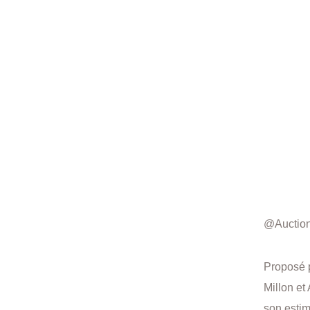
@Auctio
Proposé p
Millon et
son estim