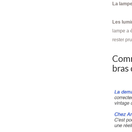
La lampe
Les lumi
lampe a é
rester pr
Comm
bras 