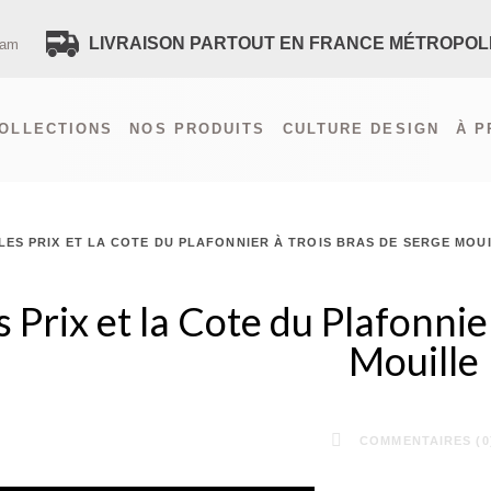
LIVRAISON PARTOUT EN FRANCE MÉTROPOL
ram
VOUS AVEZ UNE QUES
OLLECTIONS
NOS PRODUITS
CULTURE DESIGN
À 
CONTACTEZ-NOUS
PAIEMENT SÉCURISÉ
LIVRAISON FRANCE
LIVRAISON ÉTRANGER (HORS F
LES PRIX ET LA COTE DU PLAFONNIER À TROIS BRAS DE SERGE MOU
RECEVEZ TOUTES LES NOUVE
POLITIQUE DE CONFIDENTIALIT
s Prix et la Cote du Plafonnie
SITEMAP
Mouille
COMMENTAIRES (0