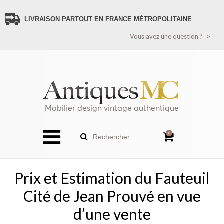
LIVRAISON PARTOUT EN FRANCE MÉTROPOLITAINE
VOUS AVEZ UNE QUESTION ?
Vous avez une question ?
CONTACTEZ-NOUS
PAIEMENT SÉCURISÉ
LIVRAISON FRANCE
LIVRAISON ÉTRANGER (HORS FRANCE MÉTROPOLITAINE)
RECEVEZ TOUTES LES NOUVEAUTÉS
POLITIQUE DE CONFIDENTIALITÉ
Mobilier design vintage authentique
SITEMAP
0
Rechercher...
Prix et Estimation du Fauteuil
Cité de Jean Prouvé en vue
d’une vente