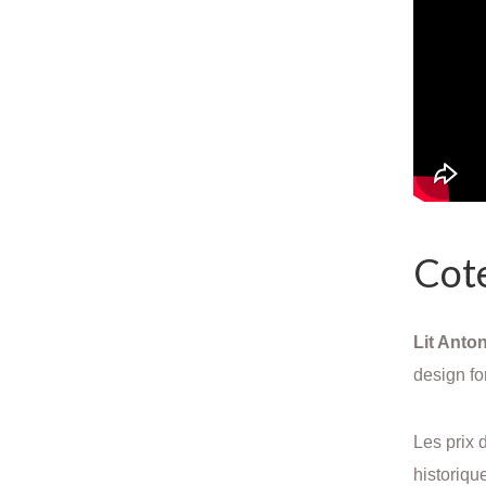
Cote
Lit Anto
design fo
Les prix 
historiqu