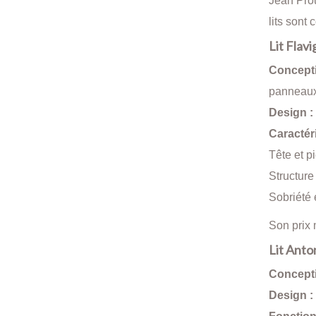
Jean Prou
lits sont
Lit Flav
Concepti
panneaux 
Design :
Caractéri
Tête et pi
Structure
Sobriété 
Son prix
Lit Anto
Concepti
Design :