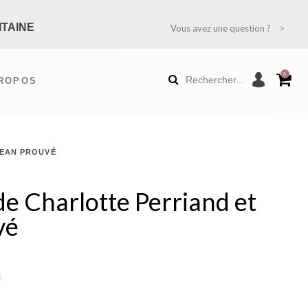
ITAINE
Vous avez une question ?
TION ?
0
Rechercher...
PROPOS
RANCE MÉTROPOLITAINE)
JEAN PROUVÉ
AUTÉS
É
 de Charlotte Perriand et
vé
)