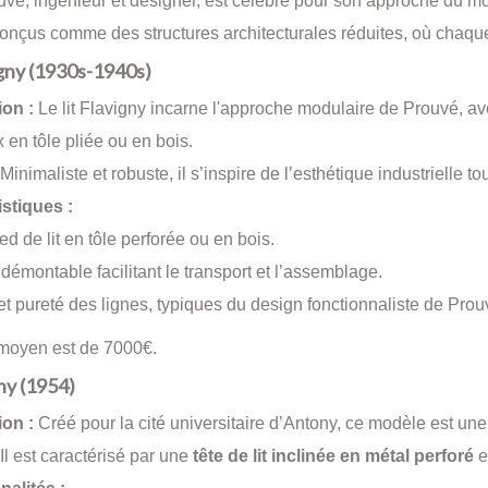
vé, ingénieur et designer, est célèbre pour son approche du mo
 conçus comme des structures architecturales réduites, où chaqu
igny (1930s-1940s)
on :
Le lit Flavigny incarne l'approche modulaire de Prouvé, ave
en tôle pliée ou en bois.
Minimaliste et robuste, il s’inspire de l’esthétique industrielle to
stiques :
ed de lit en tôle perforée ou en bois.
 démontable facilitant le transport et l’assemblage.
et pureté des lignes, typiques du design fonctionnaliste de Prou
 moyen est de 7000
€.
ny (1954)
on :
Créé pour la cité universitaire d’Antony, ce modèle est u
Il est caractérisé par une
tête de lit inclinée en métal perforé
e