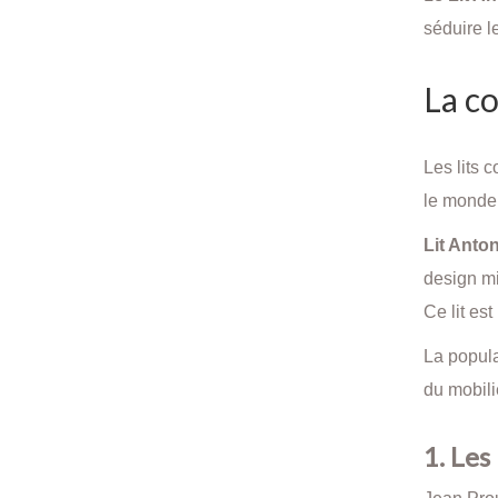
séduire l
La co
Les lits 
le monde 
Lit Anto
design mi
Ce lit es
La popula
du mobili
1. Les