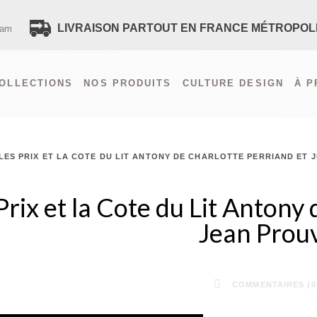
LIVRAISON PARTOUT EN FRANCE MÉTROPOL
ram
VOUS AVEZ UNE QUES
OLLECTIONS
NOS PRODUITS
CULTURE DESIGN
À 
CONTACTEZ-NOUS
PAIEMENT SÉCURISÉ
LIVRAISON FRANCE
LIVRAISON ÉTRANGER (HORS F
LES PRIX ET LA COTE DU LIT ANTONY DE CHARLOTTE PERRIAND ET 
RECEVEZ TOUTES LES NOUVE
POLITIQUE DE CONFIDENTIALIT
Prix et la Cote du Lit Antony
SITEMAP
Jean Prou
COMMENTAIRES (0