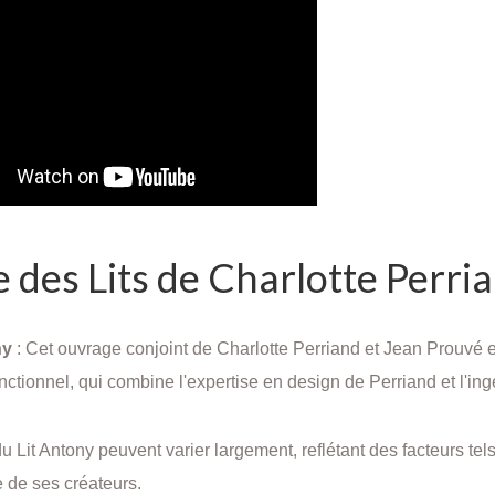
 des Lits de Charlotte Perri
ny
: Cet ouvrage conjoint de Charlotte Perriand et Jean Prouvé es
nctionnel, qui combine l'expertise en design de Perriand et l'in
du Lit Antony peuvent varier largement, reflétant des facteurs tels
e de ses créateurs.