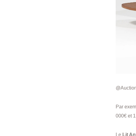
@Auctio
Par exemp
000€ et 1
Le
Lit A