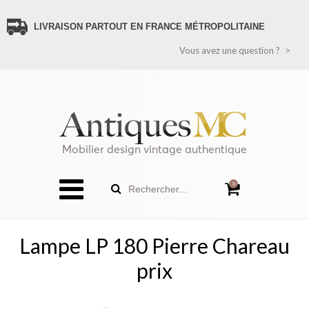
LIVRAISON PARTOUT EN FRANCE MÉTROPOLITAINE
VOUS AVEZ UNE QUESTION ?
Vous avez une question ?
CONTACTEZ-NOUS
PAIEMENT SÉCURISÉ
LIVRAISON FRANCE
LIVRAISON ÉTRANGER (HORS FRANCE MÉTROPOLITAINE)
RECEVEZ TOUTES LES NOUVEAUTÉS
POLITIQUE DE CONFIDENTIALITÉ
Mobilier design vintage authentique
SITEMAP
0
Rechercher...
Lampe LP 180 Pierre Chareau
prix